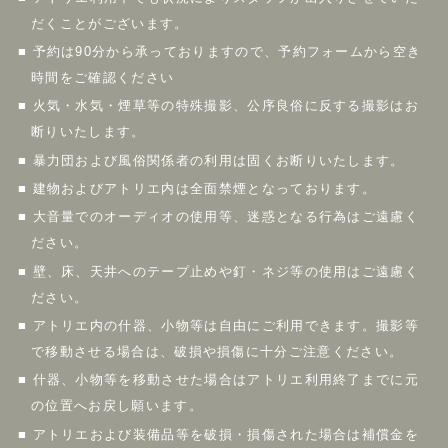
だくことがございます。
■ 予約は90分から承っておりますので、予約フォームから空き
時間をご確認ください
■ 火気・水気・煙草等の特殊撮影、公序良俗に反する撮影はお
断りいたします。
■ 暴力団および風俗関係者の利用は固くお断りいたします。
■ 建物およびアトリエ内は全面禁煙となっております。
■ 大音量でのオーディオの使用等、迷惑となる行為はご遠慮く
ださい。
■ 壁、床、天井へのテープ止めや釘・ネジ等の使用はご遠慮く
ださい。
■ アトリエ内の什器、小物等は自由にご利用できます。撮影等
で移動させる場合は、破損や損傷に十分ご注意ください。
■ 什器、小物等を移動させた場合はアトリエ利用終了までに元
の位置へお戻し願います。
■ アトリエおよび装備品等を破損・損傷された場合は補償金を